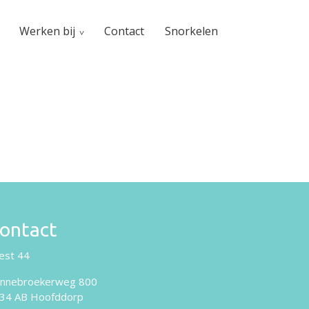
Werken bij
Contact
Snorkelen
ontact
est 44
nnebroekerweg 800
34 AB Hoofddorp