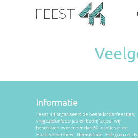
Veelg
Informatie
Feest 44 organiseert de beste kinderfeestjes,
vrijgezellenfeestjes en bedrijfuitjes! Wij
beschikken over
meer dan 50 locaties
in de
Haarlemmermeer, Heemstede, Hillegom en Lis