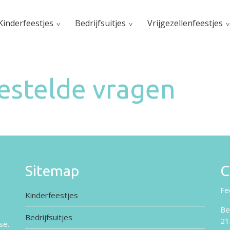
Kinderfeestjes
Bedrijfsuitjes
Vrijgezellenfeestjes
estelde vragen
Sitemap
C
Fe
Kinderfeestjes
Be
Bedrijfsuitjes
21
se.