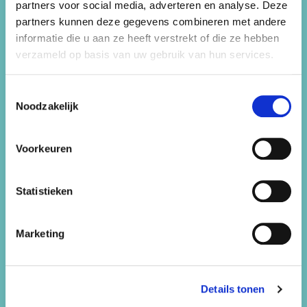
partners voor social media, adverteren en analyse. Deze
vrijgezellenfeestjes en bedrijfuitjes! Wij beschikken
partners kunnen deze gegevens combineren met andere
over
meer dan 50 locaties
in de Haarlemmermeer,
informatie die u aan ze heeft verstrekt of die ze hebben
Heemstede, Hillegom en Lisse.
verzameld op basis van uw gebruik van hun services.
Feest44 is onderdeel van Sportfondsen
Haarlemmermeer B.V.
Toestemmingsselectie
Sitemap
Noodzakelijk
Kinderfeestjes
Voorkeuren
Bedrijfsuitjes
Statistieken
Vrijgezellenfeestjes
Marketing
Werken bij
Contact
Details tonen
Snorkelen