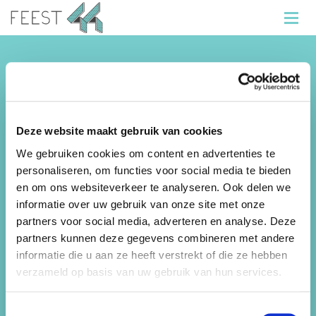
Informatie
Feest 44 organiseert de beste kinderfeestjes,
vrijgezellenfeestjes en bedrijfuitjes! Wij beschikken
Deze website maakt gebruik van cookies
over
meer dan 50 locaties
in de Haarlemmermeer,
We gebruiken cookies om content en advertenties te
Heemstede, Hillegom en Lisse.
personaliseren, om functies voor social media te bieden
Feest44 is onderdeel van Sportfondsen
en om ons websiteverkeer te analyseren. Ook delen we
Haarlemmermeer B.V.
informatie over uw gebruik van onze site met onze
partners voor social media, adverteren en analyse. Deze
Sitemap
partners kunnen deze gegevens combineren met andere
informatie die u aan ze heeft verstrekt of die ze hebben
Kinderfeestjes
verzameld op basis van uw gebruik van hun services.
Bedrijfsuitjes
Toestemmingsselectie