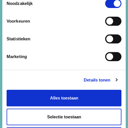
Vrijgezellenfeestjes
Noodzakelijk
Werken bij
Voorkeuren
Contact
Statistieken
Snorkelen
Marketing
Contact
Feest 44
Details tonen
Bennebroekerweg 800
2134 AB Hoofddorp
Alles toestaan
Selectie toestaan