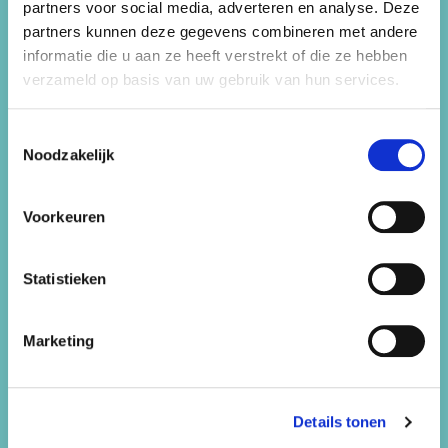
partners voor social media, adverteren en analyse. Deze
vrijgezellenfeestjes en bedrijfuitjes! Wij beschikken
partners kunnen deze gegevens combineren met andere
over
meer dan 50 locaties
in de Haarlemmermeer,
informatie die u aan ze heeft verstrekt of die ze hebben
Heemstede, Hillegom en Lisse.
verzameld op basis van uw gebruik van hun services.
Feest44 is onderdeel van Sportfondsen
Haarlemmermeer B.V.
Toestemmingsselectie
Sitemap
Noodzakelijk
Kinderfeestjes
Voorkeuren
Bedrijfsuitjes
Statistieken
Vrijgezellenfeestjes
Marketing
Werken bij
Contact
Details tonen
Snorkelen