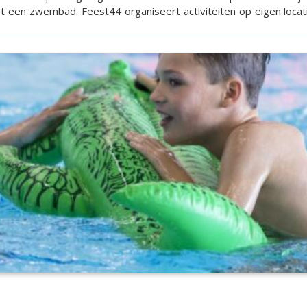
et een zwembad. Feest44 organiseert activiteiten op eigen lo
en Hillegom. Waarom Feest44? Het hele jaar door Spectaculaire activiteiten Top catering Mogelijk in