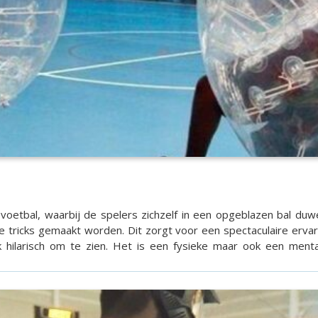
 voetbal, waarbij de spelers zichzelf in een opgeblazen bal duw
tricks gemaakt worden. Dit zorgt voor een spectaculaire ervarin
 hilarisch om te zien. Het is een fysieke maar ook een menta
aak het je tegenstander zo moeilijk mogelijk door ze uit het veld