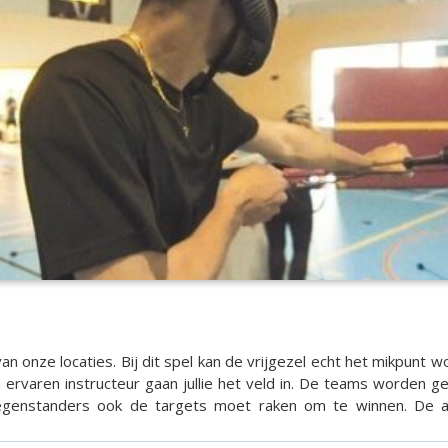
n onze locaties. Bij dit spel kan de vrijgezel echt het mikpunt 
en ervaren instructeur gaan jullie het veld in. De teams worden
 tegenstanders ook de targets moet raken om te winnen. De act
municatie en je reflexen zullen op de proef worden gesteld tij