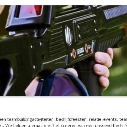
n teambuildingactiviteiten, bedrijfsfeesten, relatie-events, teamu
jkt. We helpen u graag met het creëren van een passend bedrijfs