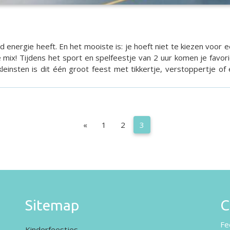
jd energie heeft. En het mooiste is: je hoeft niet te kiezen voor ee
eale mix! Tijdens het sport en spelfeestje van 2 uur komen je fa
einsten is dit één groot feest met tikkertje, verstoppertje of 
leeftijden, vanaf 4 jaar. Jiieeehaaa, ik wil ook sport en spel! Facts Leeftij
«
1
2
3
Sitemap
C
Fe
Kinderfeestjes