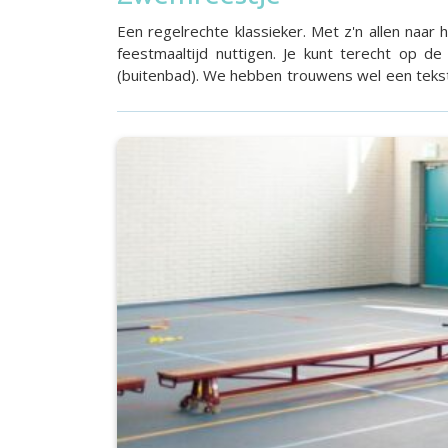
Een regelrechte klassieker. Met z'n allen naa
feestmaaltijd nuttigen. Je kunt terecht op
(buitenbad). We hebben trouwens wel een tekst suggestie voor de uitnodigingen: we zeggen niet wat we gaan doen, maar neem je zwembroek mee! JA! Ik wil