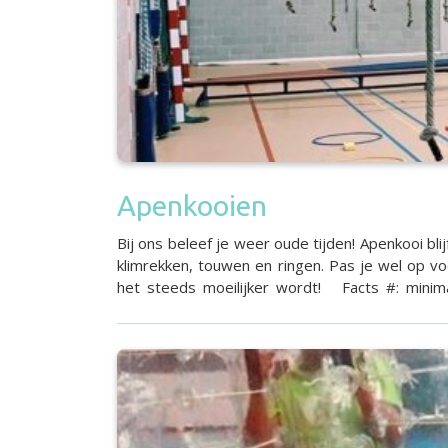
Apenkooien
Bij ons beleef je weer oude tijden! Apenkooi bli
klimrekken, touwen en ringen. Pas je wel op 
het steeds moeilijker wordt! Facts #: minimaal 8 deelnemers ​Tijdsduur: 2 tot 2,5 uur Locatie: O.a. Badhoevedorp, Hoofddorp, Nieuw-Vennep, Hillegom,
Heemstede, Leiderdorp Prijs: v.a. €19,75- p