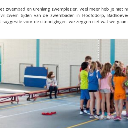
r het zwembad en urenlang zwemplezier. Veel meer heb je niet
 de vrijzwem tijden van de zwembaden in Hoofddorp, Badhoe
een classic zwemparty! Facts Leeftijd: Alle leeftijden #: minimaal 6 deelnemers