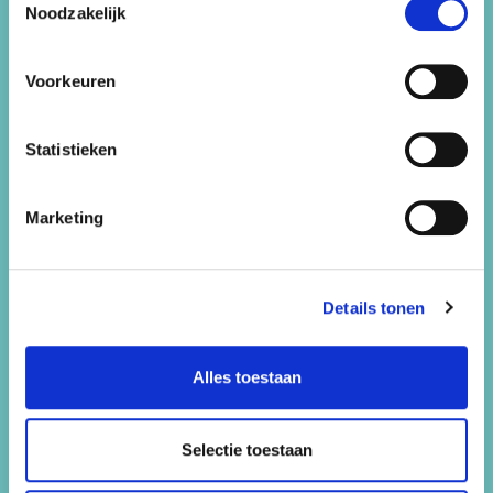
Vrijgezellenfeestjes
Noodzakelijk
Werken bij
Voorkeuren
Contact
Statistieken
Snorkelen
Marketing
Contact
Feest 44
Details tonen
Bennebroekerweg 800
2134 AB Hoofddorp
Alles toestaan
Selectie toestaan