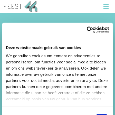
Informatie
Feest 44 organiseert de beste kinderfeestjes,
vrijgezellenfeestjes en bedrijfuitjes! Wij beschikken
Deze website maakt gebruik van cookies
over
meer dan 50 locaties
in de Haarlemmermeer,
We gebruiken cookies om content en advertenties te
Heemstede, Hillegom en Lisse.
personaliseren, om functies voor social media te bieden
Feest44 is onderdeel van Sportfondsen
en om ons websiteverkeer te analyseren. Ook delen we
Haarlemmermeer B.V.
informatie over uw gebruik van onze site met onze
partners voor social media, adverteren en analyse. Deze
Sitemap
partners kunnen deze gegevens combineren met andere
informatie die u aan ze heeft verstrekt of die ze hebben
Kinderfeestjes
verzameld op basis van uw gebruik van hun services.
Bedrijfsuitjes
Toestemmingsselectie