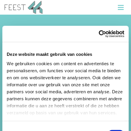
Informatie
Feest 44 organiseert de beste kinderfeestjes,
vrijgezellenfeestjes en bedrijfuitjes! Wij beschikken
Deze website maakt gebruik van cookies
over
meer dan 50 locaties
in de Haarlemmermeer,
We gebruiken cookies om content en advertenties te
Heemstede, Hillegom en Lisse.
personaliseren, om functies voor social media te bieden
Feest44 is onderdeel van Sportfondsen
en om ons websiteverkeer te analyseren. Ook delen we
Haarlemmermeer B.V.
informatie over uw gebruik van onze site met onze
partners voor social media, adverteren en analyse. Deze
Sitemap
partners kunnen deze gegevens combineren met andere
informatie die u aan ze heeft verstrekt of die ze hebben
Kinderfeestjes
verzameld op basis van uw gebruik van hun services.
Bedrijfsuitjes
Toestemmingsselectie