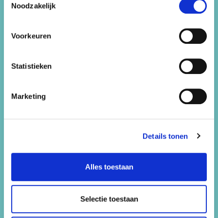
Vrijgezellenfeestjes
Noodzakelijk
Werken bij
Voorkeuren
Contact
Statistieken
Snorkelen
Marketing
Contact
Feest 44
Details tonen
Bennebroekerweg 800
2134 AB Hoofddorp
Alles toestaan
Selectie toestaan