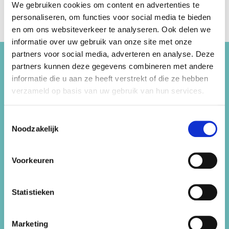
We gebruiken cookies om content en advertenties te
personaliseren, om functies voor social media te bieden
en om ons websiteverkeer te analyseren. Ook delen we
informatie over uw gebruik van onze site met onze
partners voor social media, adverteren en analyse. Deze
partners kunnen deze gegevens combineren met andere
Informatie
informatie die u aan ze heeft verstrekt of die ze hebben
verzameld op basis van uw gebruik van hun services.
Feest 44 organiseert de beste kinderfeestjes,
vrijgezellenfeestjes en bedrijfuitjes! Wij beschikken
Toestemmingsselectie
over
meer dan 50 locaties
in de Haarlemmermeer,
Noodzakelijk
Heemstede, Hillegom en Lisse.
Feest44 is onderdeel van Sportfondsen
Haarlemmermeer B.V.
Voorkeuren
Sitemap
Statistieken
Kinderfeestjes
Marketing