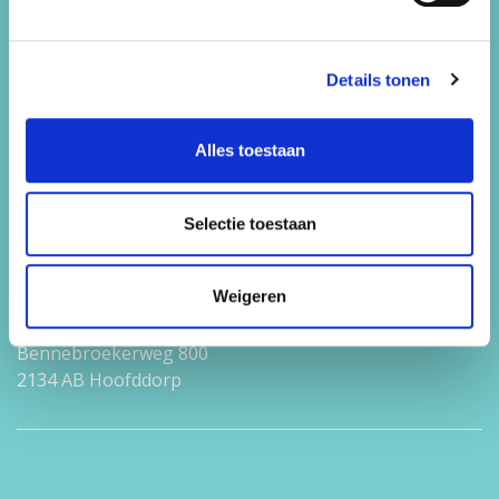
Bedrijfsuitjes
Vrijgezellenfeestjes
Details tonen
Werken bij
Contact
Alles toestaan
Snorkelen
Selectie toestaan
Contact
Weigeren
Feest 44
Bennebroekerweg 800
2134 AB Hoofddorp