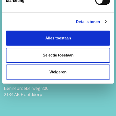
Marketing
Bedrijfsuitjes
Vrijgezellenfeestjes
Details tonen
Werken bij
Alles toestaan
Contact
Snorkelen
Selectie toestaan
Contact
Weigeren
Feest 44
Bennebroekerweg 800
2134 AB Hoofddorp