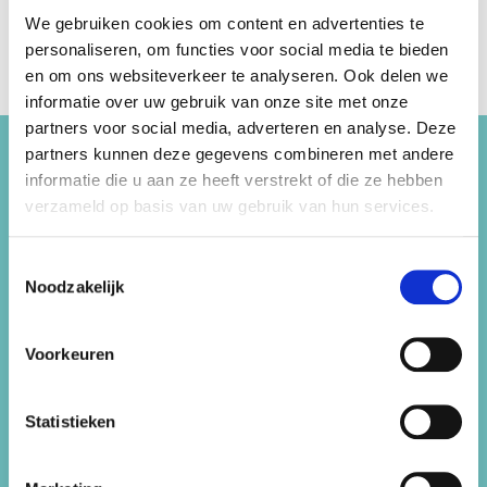
We gebruiken cookies om content en advertenties te
personaliseren, om functies voor social media te bieden
en om ons websiteverkeer te analyseren. Ook delen we
informatie over uw gebruik van onze site met onze
partners voor social media, adverteren en analyse. Deze
partners kunnen deze gegevens combineren met andere
informatie die u aan ze heeft verstrekt of die ze hebben
Informatie
verzameld op basis van uw gebruik van hun services.
Feest 44 organiseert de beste kinderfeestjes,
vrijgezellenfeestjes en bedrijfuitjes! Wij beschikken
Toestemmingsselectie
over
meer dan 50 locaties
in de Haarlemmermeer,
Noodzakelijk
Heemstede, Hillegom en Lisse.
Feest44 is onderdeel van Sportfondsen
Voorkeuren
Haarlemmermeer B.V.
Sitemap
Statistieken
Kinderfeestjes