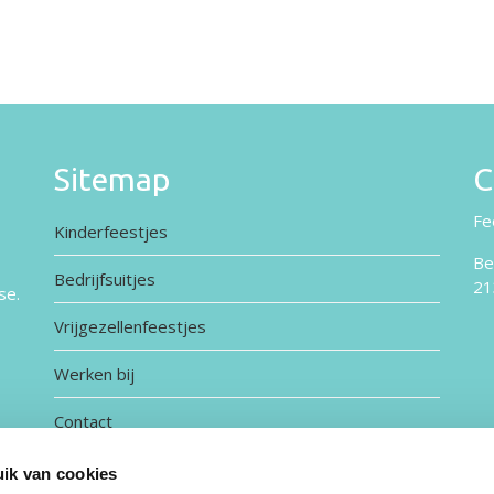
Sitemap
C
Fe
Kinderfeestjes
Be
Bedrijfsuitjes
21
se.
Vrijgezellenfeestjes
Werken bij
Contact
Snorkelen
ik van cookies