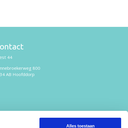
ontact
est 44
nnebroekerweg 800
34 AB Hoofddorp
Alles toestaan