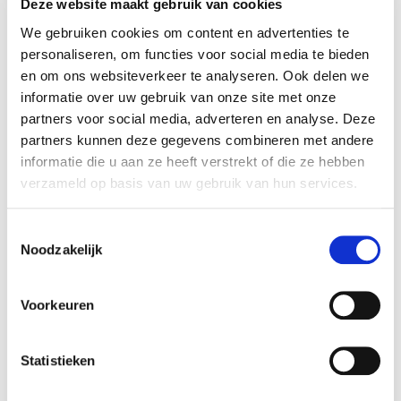
Ben jij op zoek naar een onvergetelijk kinderfeestje?
Deze website maakt gebruik van cookies
Duik dan in een spannend onderwateravontuur met
We gebruiken cookies om content en advertenties te
ons duikfeestje! Samen met je vriendjes en
personaliseren, om functies voor social media te bieden
vriendinnetjes beleef je hoe het is om écht te duiken,
en om ons websiteverkeer te analyseren. Ook delen we
net als een echte duiker!
informatie over uw gebruik van onze site met onze
partners voor social media, adverteren en analyse. Deze
Na een korte uitleg over duiken en de duikuitrusting,
partners kunnen deze gegevens combineren met andere
trekken we onze spullen aan en gaan we samen met
informatie die u aan ze heeft verstrekt of die ze hebben
een ervaren instructeur het water in. Onder
verzameld op basis van uw gebruik van hun services.
begeleiding leren jullie hoe je onder water kunt
ademen, zweven en plezier maken in een compleet
nieuwe wereld.
Toestemmingsselectie
Noodzakelijk
Wat maakt dit feestje zo bijzonder?
Spannend en veilig duikavontuur onder
Voorkeuren
professionele begeleiding;
Ontdek hoe het is om te ademen onder water;
Statistieken
Voor ieder kind een persoonlijk certificaat van
deelname.