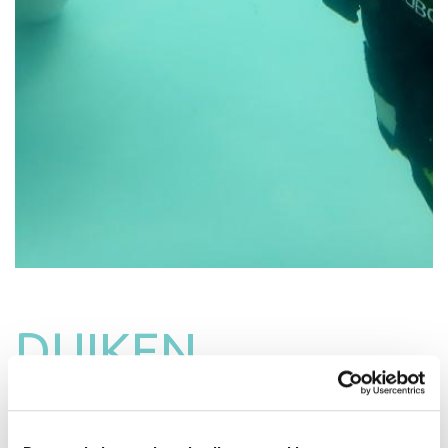
DUIKEN
Vier je verjaardag onder water met een spetterend
duikfeestje!