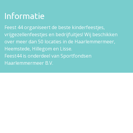
Informatie
Feest 44 organiseert de beste kinderfeestjes,
vrijgezellenfeestjes en bedrijfuitjes! Wij beschikken
over
meer dan 50 locaties
in de Haarlemmermeer,
Heemstede, Hillegom en Lisse.
Feest44 is onderdeel van Sportfondsen
Haarlemmermeer B.V.
Sitemap
Kinderfeestjes
Bedrijfsuitjes
Vrijgezellenfeestjes
Werken bij